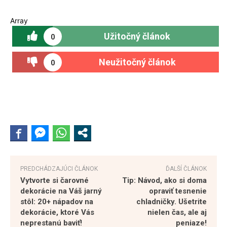
Array
Užitočný článok
0
Neužitočný článok
0
PREDCHÁDZAJÚCI ČLÁNOK
ĎALŠÍ ČLÁNOK
Vytvorte si čarovné
Tip: Návod, ako si doma
dekorácie na Váš jarný
opraviť tesnenie
stôl: 20+ nápadov na
chladničky. Ušetrite
dekorácie, ktoré Vás
nielen čas, ale aj
neprestanú baviť!
peniaze!