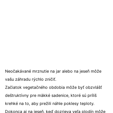
Neočakávané mrznutie na jar alebo na jeseň môže
vašu záhradu rýchlo zničiť.
Začiatok vegetačného obdobia môže byť obzvlášť
deštruktívny pre mäkké sadenice, ktoré sú príliš
krehké na to, aby prežili náhle poklesy teploty.
Dokonca aj na jeseň, keď dozrieva veľa plodín môže