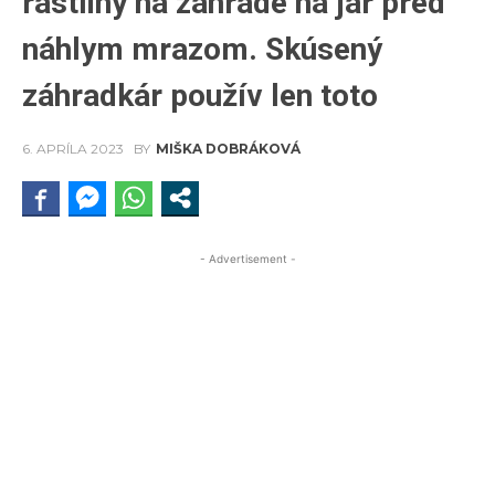
rastliny na záhrade na jar pred
náhlym mrazom. Skúsený
záhradkár použív len toto
6. APRÍLA 2023
BY
MIŠKA DOBRÁKOVÁ
- Advertisement -