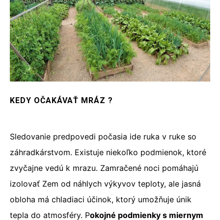
KEDY OČAKÁVAŤ MRÁZ ?
Sledovanie predpovedi počasia ide ruka v ruke so
záhradkárstvom. Existuje niekoľko podmienok, ktoré
zvyčajne vedú k mrazu. Zamračené noci pomáhajú
izolovať Zem od náhlych výkyvov teploty, ale jasná
obloha má chladiaci účinok, ktorý umožňuje únik
tepla do atmosféry. P
okojné podmienky s miernym