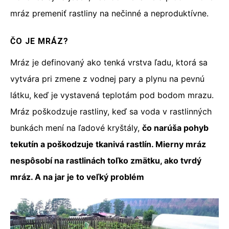
mráz premeniť rastliny na nečinné a neproduktívne.
ČO JE MRÁZ?
Mráz je definovaný ako tenká vrstva ľadu, ktorá sa
vytvára pri zmene z vodnej pary a plynu na pevnú
látku, keď je vystavená teplotám pod bodom mrazu.
Mráz poškodzuje rastliny, keď sa voda v rastlinných
bunkách mení na ľadové kryštály,
čo narúša pohyb
tekutín a poškodzuje tkanivá rastlín. Mierny mráz
nespôsobí na rastlinách toľko zmätku, ako tvrdý
mráz. A na jar je to veľký problém