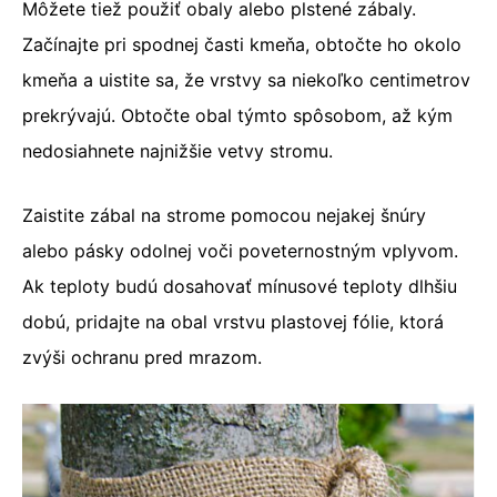
Môžete tiež použiť obaly alebo plstené zábaly.
Začínajte pri spodnej časti kmeňa, obtočte ho okolo
kmeňa a uistite sa, že vrstvy sa niekoľko centimetrov
prekrývajú. Obtočte obal týmto spôsobom, až kým
nedosiahnete najnižšie vetvy stromu.
Zaistite zábal na strome pomocou nejakej šnúry
alebo pásky odolnej voči poveternostným vplyvom.
Ak teploty budú dosahovať mínusové teploty dlhšiu
dobú, pridajte na obal vrstvu plastovej fólie, ktorá
zvýši ochranu pred mrazom.