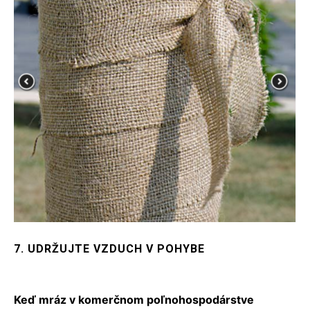
7. UDRŽUJTE VZDUCH V POHYBE
Keď mráz v komerčnom poľnohospodárstve