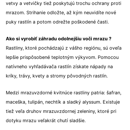
vetvy a vetvičky tiež poskytujú trochu ochrany proti
mrazom. Strihanie odložte, až kým neuvidíte nové
puky rastlín a potom odrežte poškodené časti.
Ako si vyrobiť záhradu odolnejšiu voči mrazu ?
Rastliny, ktoré pochádzajú z vášho regiónu, sú oveľa
lepšie prispôsobené teplotným výkyvom. Pomocou
natívneho vyhľadávača rastlín získate nápady na
kríky, trávy, kvety a stromy pôvodných rastlín.
Medzi mrazuvzdorné kvitnúce rastliny patria: šafran,
maceška, tulipán, nechtík a sladký alyssum. Existuje
tiež veľa druhov mrazuvzdornej zeleniny, ktoré pri
dotyku mrazu veľakrát chutí sladšie.