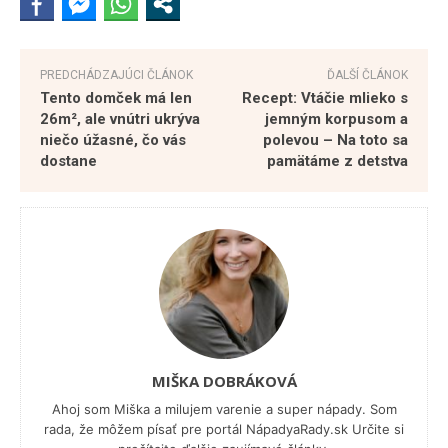
PREDCHÁDZAJÚCI ČLÁNOK
ĎALŠÍ ČLÁNOK
Tento domček má len
Recept: Vtáčie mlieko s
26m², ale vnútri ukrýva
jemným korpusom a
niečo úžasné, čo vás
polevou – Na toto sa
dostane
pamätáme z detstva
MIŠKA DOBRÁKOVÁ
Ahoj som Miška a milujem varenie a super nápady. Som
rada, že môžem písať pre portál NápadyaRady.sk Určite si