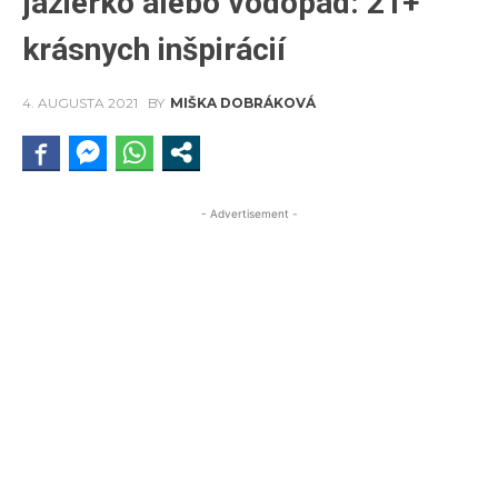
jazierko alebo vodopád: 21+
krásnych inšpirácií
4. AUGUSTA 2021
BY
MIŠKA DOBRÁKOVÁ
- Advertisement -