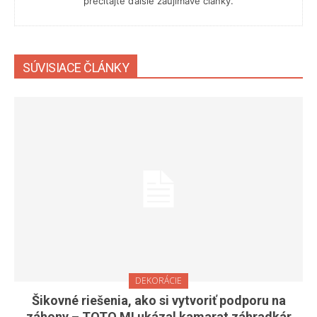
prečítajte ďalšie zaujímavé články.
SÚVISIACE ČLÁNKY
DEKORÁCIE
Šikovné riešenia, ako si vytvoriť podporu na
záhony – TOTO MI ukázal kamarat záhradkár