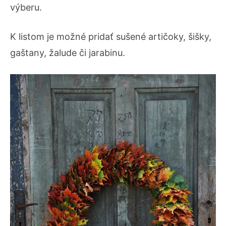
výberu.
K listom je možné pridať sušené artičoky, šišky,
gaštany, žalude či jarabinu.