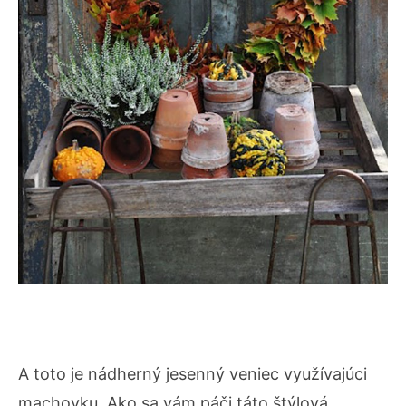
A toto je nádherný jesenný veniec využívajúci
machovku. Ako sa vám páči táto štýlová