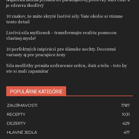
je zdraviu škodlivý
10 znakov, že máte skryté liečivé sily. Vaše okolie si všimne
tento detail
Liečivá sila myšlienok – transformujte realitu pomocou
vlastnej mysle!
10 perfektných inšpirácií pre dámske nechty. Decentné
varianty aj pre pracujúce ženy
Sila modlitby prináša uzdravenie srdcu, duši a telu – toto by
ste si mali zapamätať
POPULÁRNE KATEGÓRIE
ZAUJÍMAVOSTI
1787
RECEPTY
1031
DEZERTY
429
HLAVNÉ JEDLÁ
417