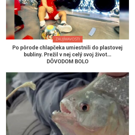
ZAUJÍMAVOSTI
Po pôrode chlapčeka umiestnili do plastovej
bubliny. Prežil v nej celý svoj život…
DÔVODOM BOLO