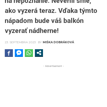
na nepoznanie. Neverili sme,
ako vyzerá teraz. Vďaka týmto
nápadom bude váš balkón
vyzerať nádherne!
23. SEPTEMBRA 2023
BY
MIŠKA DOBRÁKOVÁ
- Advertisement -