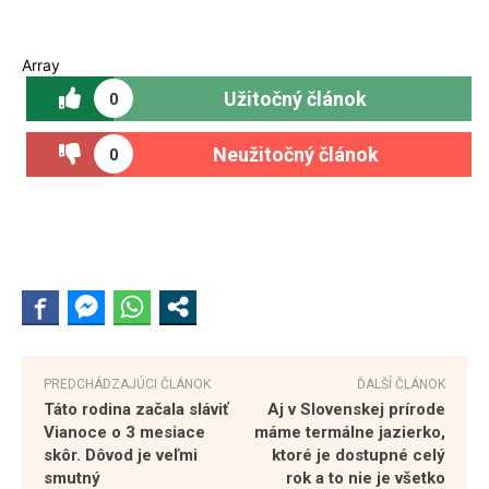
Array
Užitočný článok
0
Neužitočný článok
0
PREDCHÁDZAJÚCI ČLÁNOK
ĎALŠÍ ČLÁNOK
Táto rodina začala sláviť
Aj v Slovenskej prírode
Vianoce o 3 mesiace
máme termálne jazierko,
skôr. Dôvod je veľmi
ktoré je dostupné celý
smutný
rok a to nie je všetko