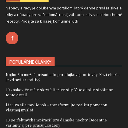
Nápady a rady je obľúbeným portálom, ktorý denne prináša skvelé
triky a nápady pre vašu domácnosť, záhradu, zdravie alebo chutné
recepty. Pridajte sa k našej komunine ľudí.
POPULÁRNE ČLÁNKY
Najhoršia možná prísada do paradajkovej polievky. Kazí chuť a
je zdraviu škodlivý
10 znakov, že máte skryté liečivé sily. Vaše okolie si všimne
tento detail
Liečivá sila myšlienok – transformujte realitu pomocou
vlastnej mysle!
10 perfektných inšpirácií pre dámske nechty. Decentné
varianty aj pre pracujúce ženy