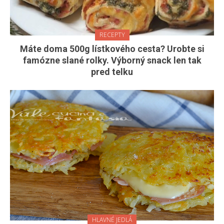
RECEPTY
Máte doma 500g lístkového cesta? Urobte si
famózne slané rolky. Výborný snack len tak
pred telku
HLAVNÉ JEDLÁ