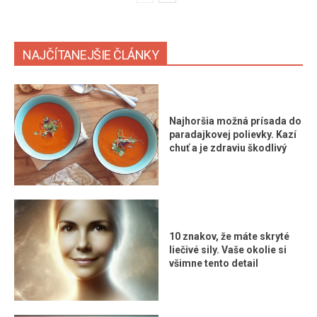
NAJČÍTANEJŠIE ČLÁNKY
Najhoršia možná prísada do
paradajkovej polievky. Kazí
chuť a je zdraviu škodlivý
10 znakov, že máte skryté
liečivé sily. Vaše okolie si
všimne tento detail