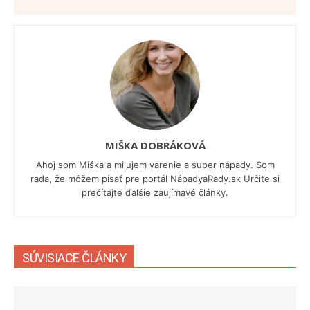
MIŠKA DOBRÁKOVÁ
Ahoj som Miška a milujem varenie a super nápady. Som
rada, že môžem písať pre portál NápadyaRady.sk Určite si
prečítajte ďalšie zaujímavé články.
SÚVISIACE ČLÁNKY