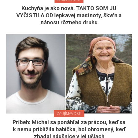
Kuchyňa je ako nová. TAKTO SOM JU
VYČISTILA OD lepkavej mastnoty, škvŕn a
nánosu rôzneho druhu
ZAUJÍMAVOSTI
Príbeh: Michal sa ponáhľal za prácou, keď sa
k nemu priblížila babička, bol ohromený, keď
zbadal náušnice v jej ušiach