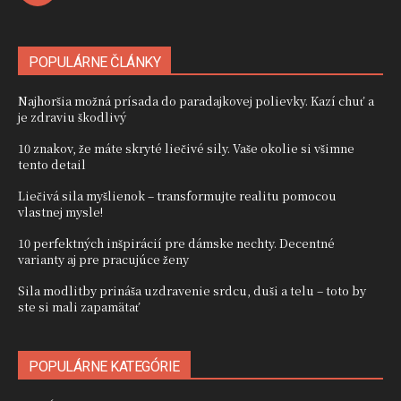
POPULÁRNE ČLÁNKY
Najhoršia možná prísada do paradajkovej polievky. Kazí chuť a
je zdraviu škodlivý
10 znakov, že máte skryté liečivé sily. Vaše okolie si všimne
tento detail
Liečivá sila myšlienok – transformujte realitu pomocou
vlastnej mysle!
10 perfektných inšpirácií pre dámske nechty. Decentné
varianty aj pre pracujúce ženy
Sila modlitby prináša uzdravenie srdcu, duši a telu – toto by
ste si mali zapamätať
POPULÁRNE KATEGÓRIE