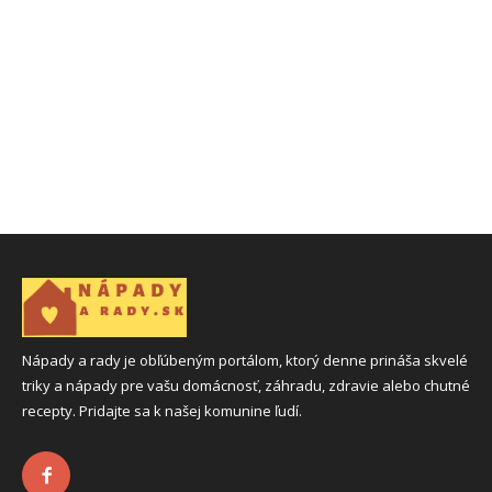
Nápady a rady je obľúbeným portálom, ktorý denne prináša skvelé
triky a nápady pre vašu domácnosť, záhradu, zdravie alebo chutné
recepty. Pridajte sa k našej komunine ľudí.