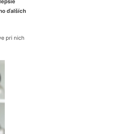
lepšie
ho ďalších
e pri nich