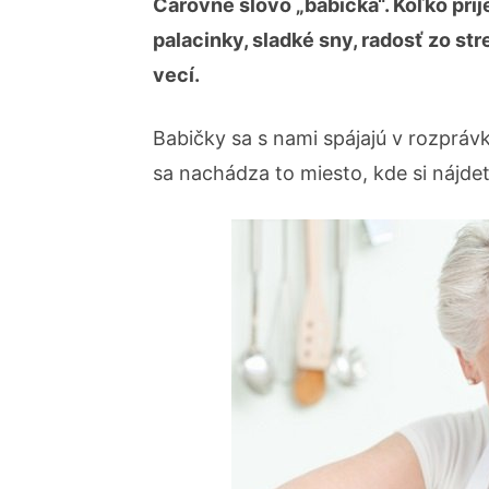
Čarovné slovo „babička“. Koľko prí
palacinky, sladké sny, radosť zo s
vecí.
Babičky sa s nami spájajú v rozprávk
sa nachádza to miesto, kde si nájde