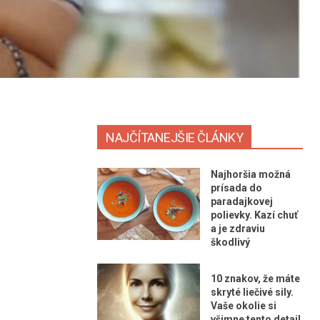
NAJČÍTANEJŠIE ČLÁNKY
Najhoršia možná
prísada do
paradajkovej
polievky. Kazí chuť
a je zdraviu
škodlivý
10 znakov, že máte
skryté liečivé sily.
Vaše okolie si
všimne tento detail