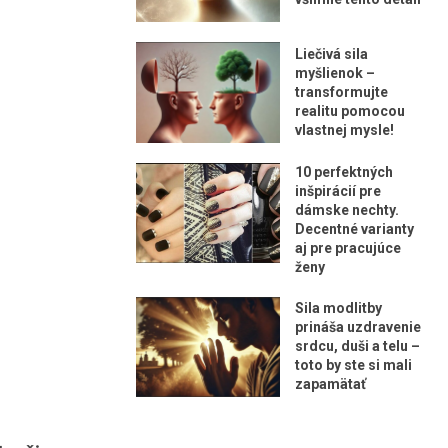
Liečivá sila
myšlienok –
transformujte
realitu pomocou
vlastnej mysle!
10 perfektných
inšpirácií pre
dámske nechty.
Decentné varianty
aj pre pracujúce
ženy
Sila modlitby
prináša uzdravenie
srdcu, duši a telu –
toto by ste si mali
zapamätať