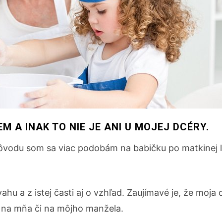
 A INAK TO NIE JE ANI U MOJEJ DCÉRY.
vodu som sa viac podobám na babičku po matkinej lín
u a z istej časti aj o vzhľad. Zaujímavé je, že moja 
 na mňa či na môjho manžela.