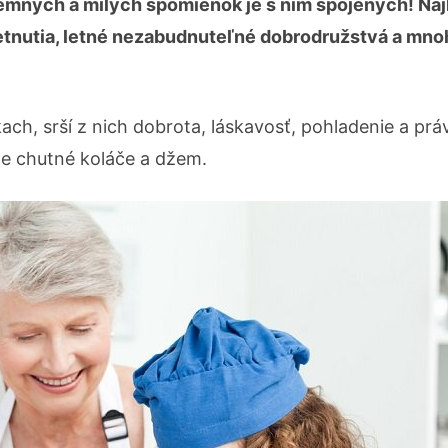
jemných a milých spomienok je s ním spojených! Naj
tretnutia, letné nezabudnuteľné dobrodružstvá a mno
ach, srší z nich dobrota, láskavosť, pohladenie a práv
te chutné koláče a džem.