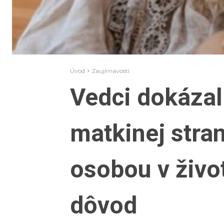
Úvod
Zaujímavosti
Vedci dokázal
matkinej stran
osobou v život
dôvod