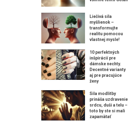
Liečivá sila
myšlienok –
transformujte
realitu pomocou
vlastnej mysle!
10 perfektných
inšpirácií pre
dámske nechty.
Decentné varianty
aj pre pracujúce
ženy
Sila modlitby
prináša uzdravenie
srdcu, duši a telu –
toto by ste si mali
zapamätať