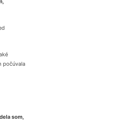
m,
ed
jaké
h počúvala
edela som,