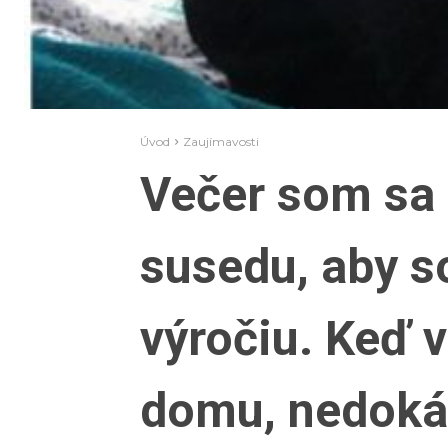
Úvod
Zaujímavosti
Večer som sa 
susedu, aby s
výročiu. Keď 
domu, nedokáz