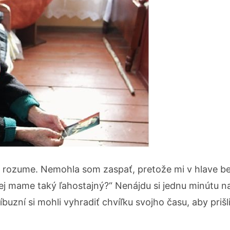
o rozume. Nemohla som zaspať, pretože mi v hlave b
ej mame taký ľahostajný?“ Nenájdu si jednu minútu n
íbuzní si mohli vyhradiť chvíľku svojho času, aby priš