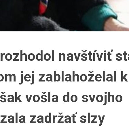
rozhodol navštíviť st
om jej zablahoželal k
však vošla do svojho
ala zadržať slzy