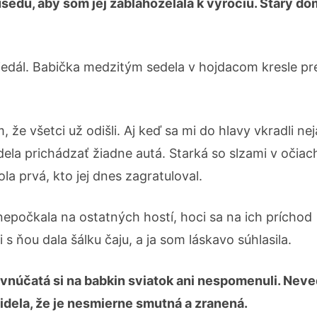
sedu, aby som jej zablahoželala k výročiu. Starý do
jedál. Babička medzitým sedela v hojdacom kresle pr
že všetci už odišli. Aj keď sa mi do hlavy vkradli ne
la prichádzať žiadne autá. Starká so slzami v očiac
a prvá, kto jej dnes zagratuloval.
epočkala na ostatných hostí, hoci sa na ich príchod
s ňou dala šálku čaju, a ja som láskavo súhlasila.
 vnúčatá si na babkin sviatok ani nespomenuli. Nev
idela, že je nesmierne smutná a zranená.