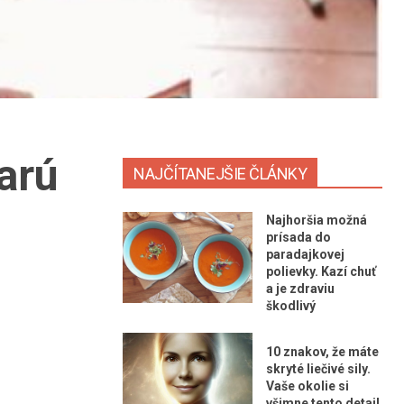
arú
NAJČÍTANEJŠIE ČLÁNKY
Najhoršia možná
prísada do
paradajkovej
polievky. Kazí chuť
a je zdraviu
škodlivý
10 znakov, že máte
skryté liečivé sily.
Vaše okolie si
všimne tento detail