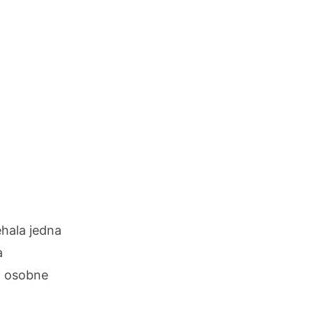
ehala jedna
a
li osobne