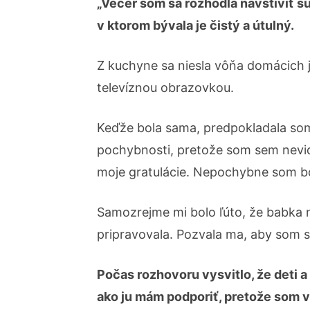
„Večer som sa rozhodla navštíviť su
v ktorom bývala je čistý a útulný.
Z kuchyne sa niesla vôňa domácich 
televíznou obrazovkou.
Keďže bola sama, predpokladala som, 
pochybnosti, pretože som sem nevide
moje gratulácie. Nepochybne som bol
Samozrejme mi bolo ľúto, že babka n
pripravovala. Pozvala ma, aby som si 
Počas rozhovoru vysvitlo, že deti a
ako ju mám podporiť, pretože som v