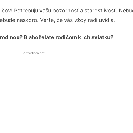
dičov! Potrebujú vašu pozornosť a starostlivosť. Nebuď
nebude neskoro. Verte, že vás vždy radi uvidia.
 rodinou? Blahoželáte rodičom k ich sviatku?
- Advertisement -