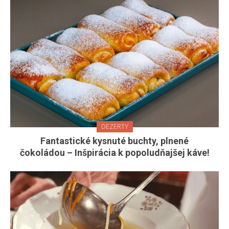
DEZERTY
Fantastické kysnuté buchty, plnené
čokoládou – Inšpirácia k popoludňajšej káve!