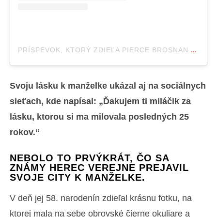
PRÍSPEVOK, KTORÝ ZDIEĽA PIERCE BROSNAN (@PIERCEBROSNANOFFICIAL)
Svoju lásku k manželke ukázal aj na sociálnych
sieťach, kde napísal: „Ďakujem ti miláčik za
lásku, ktorou si ma milovala posledných 25
rokov.“
NEBOLO TO PRVÝKRÁT, ČO SA
ZNÁMY HEREC VEREJNE PREJAVIL
SVOJE CITY K MANŽELKE.
V deň jej 58. narodenín zdieľal krásnu fotku, na
ktorej mala na sebe obrovské čierne okuliare a