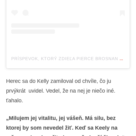
PRÍSPEVOK, KTORÝ ZDIEĽA PIERCE BROSNAN (@PIERCEBROSNANOFFICIAL)
Herec sa do Kelly zamiloval od chvíle, čo ju
prvýkrát uvidel. Vedel, že na nej je niečo iné.
ťahalo.
„Milujem jej vitalitu, jej vášeň. Má silu, bez
ktorej by som nevedel žiť. Keď sa Keely na