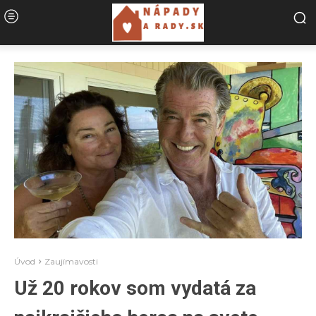
Úvod
Zaujímavosti
Už 20 rokov som vydatá za