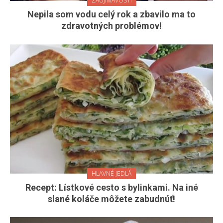
ZAUJÍMAVOSTI
Nepila som vodu celý rok a zbavilo ma to
zdravotných problémov!
HLAVNÉ JEDLÁ
Recept: Lístkové cesto s bylinkami. Na iné
slané koláče môžete zabudnúť!