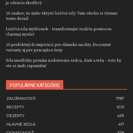
je zdraviu škodlivý
10 znakov, že máte skryté liečivé sily. Vaše okolie si všimne
tento detail
Liečivá sila myšlienok – transformujte realitu pomocou
vlastnej mysle!
10 perfektných inšpirácií pre dámske nechty. Decentné
varianty aj pre pracujúce ženy
Sila modlitby prináša uzdravenie srdcu, duši a telu – toto by
ste si mali zapamätať
POPULÁRNE KATEGÓRIE
ZAUJÍMAVOSTI
1787
RECEPTY
1031
DEZERTY
429
HLAVNÉ JEDLÁ
417
DOMÁCNOSŤ
378