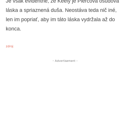
Je však evidentné, že Keely je Piercova osudová
láska a spriaznená duša. Neostáva teda nič iné,
len im popriať, aby im táto láska vydržala až do
konca.
zdroj
- Advertisement -