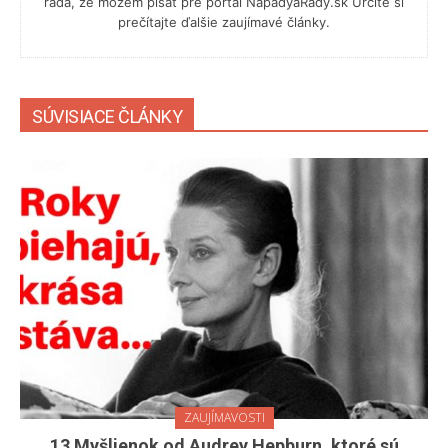
rada, že môžem písať pre portál NápadyaRady.sk Určite si
prečítajte ďalšie zaujímavé články.
SÚVISIACE ČLÁNKY
ZAUJÍMAVOSTI
13 Myšlienok od Audrey Hepburn, ktoré sú