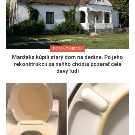
DOM A ZÁHRADA
Manželia kúpili starý dom na dedine. Po jeho
rekonštrukcii sa naňho chodia pozerať celé
davy ľudí