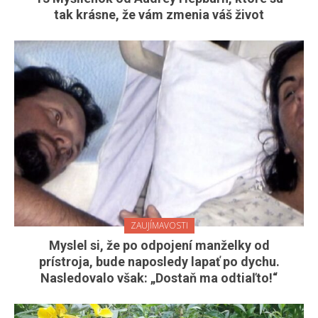
tak krásne, že vám zmenia váš život
ZAUJÍMAVOSTI
Myslel si, že po odpojení manželky od
prístroja, bude naposledy lapať po dychu.
Nasledovalo však: „Dostaň ma odtiaľto!“