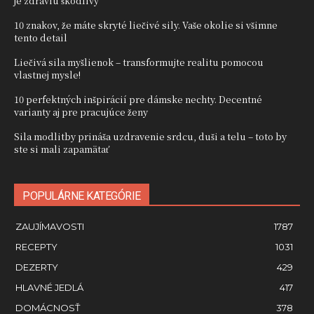
je zdraviu škodlivý
10 znakov, že máte skryté liečivé sily. Vaše okolie si všimne
tento detail
Liečivá sila myšlienok – transformujte realitu pomocou
vlastnej mysle!
10 perfektných inšpirácií pre dámske nechty. Decentné
varianty aj pre pracujúce ženy
Sila modlitby prináša uzdravenie srdcu, duši a telu – toto by
ste si mali zapamätať
POPULÁRNE KATEGÓRIE
ZAUJÍMAVOSTI
1787
RECEPTY
1031
DEZERTY
429
HLAVNÉ JEDLÁ
417
DOMÁCNOSŤ
378