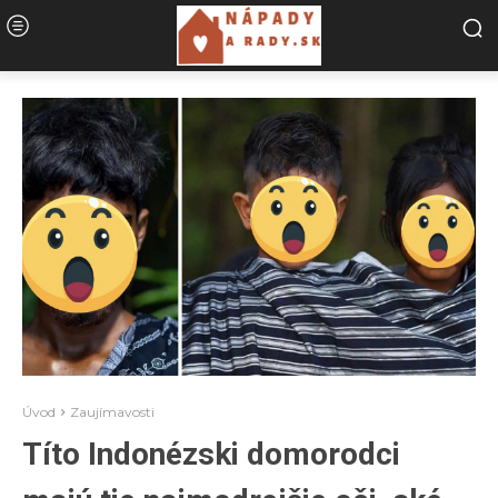
Úvod
Zaujímavosti
Títo Indonézski domorodci