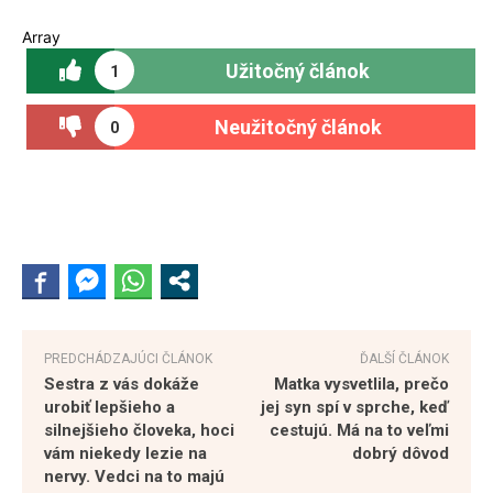
Array
Užitočný článok
1
Neužitočný článok
0
PREDCHÁDZAJÚCI ČLÁNOK
ĎALŠÍ ČLÁNOK
Sestra z vás dokáže
Matka vysvetlila, prečo
urobiť lepšieho a
jej syn spí v sprche, keď
silnejšieho človeka, hoci
cestujú. Má na to veľmi
vám niekedy lezie na
dobrý dôvod
nervy. Vedci na to majú