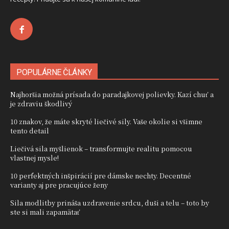
POPULÁRNE ČLÁNKY
Najhoršia možná prísada do paradajkovej polievky. Kazí chuť a
je zdraviu škodlivý
10 znakov, že máte skryté liečivé sily. Vaše okolie si všimne
tento detail
Liečivá sila myšlienok – transformujte realitu pomocou
vlastnej mysle!
10 perfektných inšpirácií pre dámske nechty. Decentné
varianty aj pre pracujúce ženy
Sila modlitby prináša uzdravenie srdcu, duši a telu – toto by
ste si mali zapamätať