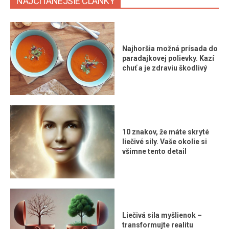
NAJČÍTANEJŠIE ČLÁNKY
Najhoršia možná prísada do
paradajkovej polievky. Kazí
chuť a je zdraviu škodlivý
10 znakov, že máte skryté
liečivé sily. Vaše okolie si
všimne tento detail
Liečivá sila myšlienok –
transformujte realitu