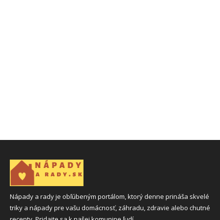
Nápady a rady je obľúbeným portálom, ktorý denne prináša skvelé
triky a nápady pre vašu domácnosť, záhradu, zdravie alebo chutné
recepty. Pridajte sa k našej komunine ľudí.