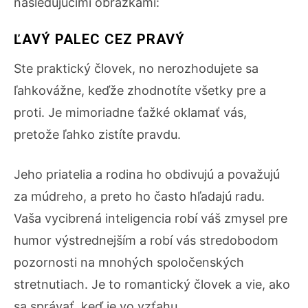
nasledujúcimi obrázkami:
ĽAVÝ PALEC CEZ PRAVÝ
Ste praktický človek, no nerozhodujete sa
ľahkovážne, keďže zhodnotíte všetky pre a
proti. Je mimoriadne ťažké oklamať vás,
pretože ľahko zistíte pravdu.
Jeho priatelia a rodina ho obdivujú a považujú
za múdreho, a preto ho často hľadajú radu.
Vaša vycibrená inteligencia robí váš zmysel pre
humor výstrednejším a robí vás stredobodom
pozornosti na mnohých spoločenských
stretnutiach. Je to romantický človek a vie, ako
sa správať, keď je vo vzťahu.