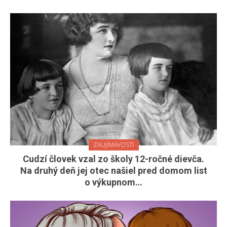
ZAUJÍMAVOSTI
Cudzí človek vzal zo školy 12-ročné dievča.
Na druhý deň jej otec našiel pred domom list
o výkupnom…