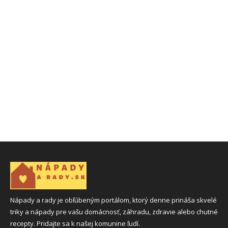
Nápady a rady je obľúbeným portálom, ktorý denne prináša skvelé
triky a nápady pre vašu domácnosť, záhradu, zdravie alebo chutné
recepty. Pridajte sa k našej komunine ľudí.