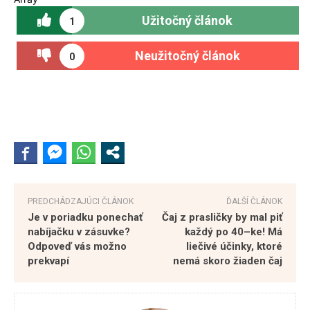
Užitočný článok
1
Neužitočný článok
0
PREDCHÁDZAJÚCI ČLÁNOK
ĎALŠÍ ČLÁNOK
Je v poriadku ponechať
Čaj z prasličky by mal piť
nabíjačku v zásuvke?
každý po 40–ke! Má
Odpoveď vás možno
liečivé účinky, ktoré
prekvapí
nemá skoro žiaden čaj