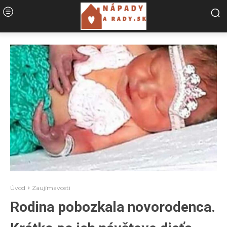
Úvod
Zaujímavosti
Rodina pobozkala novorodenca.