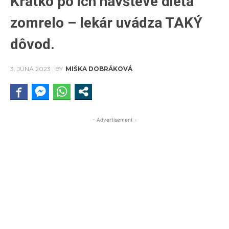
Krátko po ich návšteve dieťa
zomrelo – lekár uvádza TAKÝ
dôvod.
3. JÚNA 2023
BY
MIŠKA DOBRÁKOVÁ
- Advertisement -