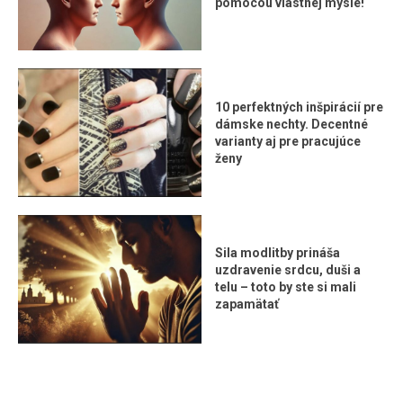
pomocou vlastnej mysle!
10 perfektných inšpirácií pre
dámske nechty. Decentné
varianty aj pre pracujúce
ženy
Sila modlitby prináša
uzdravenie srdcu, duši a
telu – toto by ste si mali
zapamätať