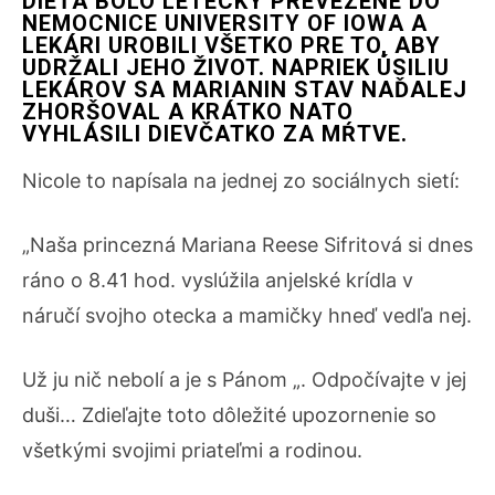
DIEŤA BOLO LETECKY PREVEZENÉ DO
NEMOCNICE UNIVERSITY OF IOWA A
LEKÁRI UROBILI VŠETKO PRE TO, ABY
UDRŽALI JEHO ŽIVOT.
NAPRIEK ÚSILIU
LEKÁROV SA MARIANIN STAV NAĎALEJ
ZHORŠOVAL A KRÁTKO NATO
VYHLÁSILI DIEVČATKO ZA MŔTVE.
Nicole to napísala na jednej zo sociálnych sietí:
„Naša princezná Mariana Reese Sifritová si dnes
ráno o 8.41 hod. vyslúžila anjelské krídla v
náručí svojho otecka a mamičky hneď vedľa nej.
Už ju nič nebolí a je s Pánom „. Odpočívajte v jej
duši… Zdieľajte toto dôležité upozornenie so
všetkými svojimi priateľmi a rodinou.