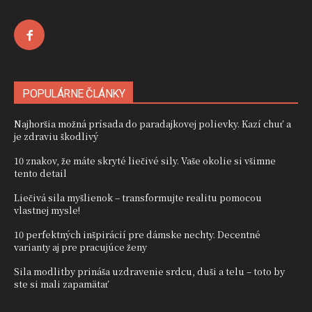
POPULÁRNE ČLÁNKY
Najhoršia možná prísada do paradajkovej polievky. Kazí chuť a
je zdraviu škodlivý
10 znakov, že máte skryté liečivé sily. Vaše okolie si všimne
tento detail
Liečivá sila myšlienok – transformujte realitu pomocou
vlastnej mysle!
10 perfektných inšpirácií pre dámske nechty. Decentné
varianty aj pre pracujúce ženy
Sila modlitby prináša uzdravenie srdcu, duši a telu – toto by
ste si mali zapamätať