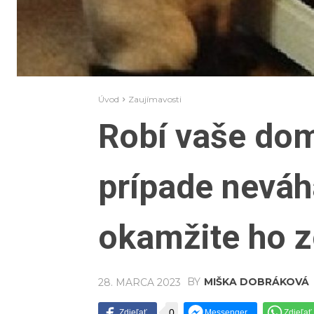
Úvod
Zaujímavosti
Robí vaše dom
prípade neváh
okamžite ho z
BY
MIŠKA DOBRÁKOVÁ
28. MARCA 2023
0