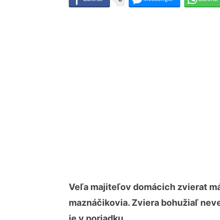
Veľa majiteľov domácich zvierat má 
maznáčikovia. Zviera bohužiaľ nevedi
je v poriadku.