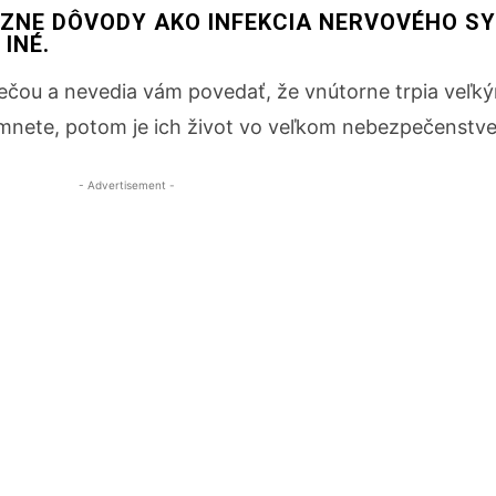
ÔZNE DÔVODY AKO INFEKCIA NERVOVÉHO S
INÉ.
rečou a nevedia vám povedať, že vnútorne trpia veľk
šimnete, potom je ich život vo veľkom nebezpečenstve
- Advertisement -