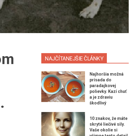
tom
NAJČÍTANEJŠIE ČLÁNKY
Najhoršia možná
prísada do
paradajkovej
polievky. Kazí chuť
.
a je zdraviu
škodlivý
10 znakov, že máte
skryté liečivé sily.
Vaše okolie si
všimne tento detail