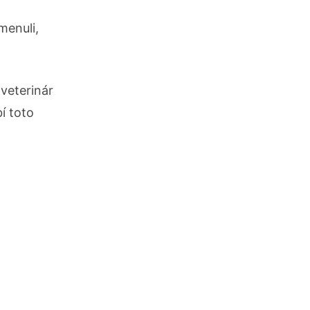
menuli,
veterinár
í toto