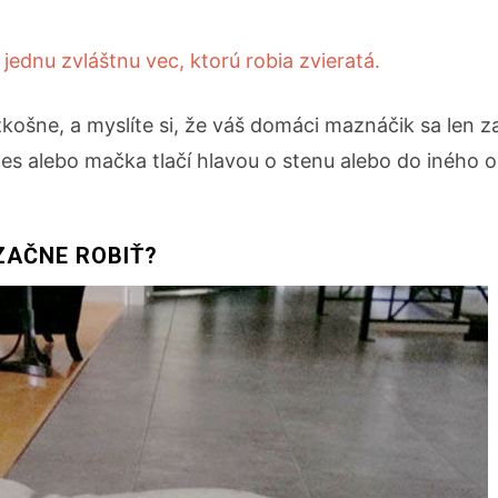
dnu zvláštnu vec, ktorú robia zvieratá.
ošne, a myslíte si, že váš domáci maznáčik sa len z
pes alebo mačka tlačí hlavou o stenu alebo do iného o
ZAČNE ROBIŤ?