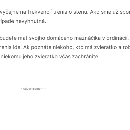
vyčajne na frekvencií trenia o stenu. Ako sme už spo
prípade nevyhnutná.
ď budete mať svojho domáceho maznáčika v ordinácií, 
enia ide. Ak poznáte niekoho, kto má zvieratko a rob
o niekomu jeho zvieratko včas zachránite.
- Advertisement -