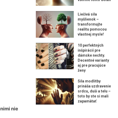
Liečivá sila
myšlienok –
transformujte
realitu pomocou
vlastnej mysle!
10 perfektných
inšpirácií pre
dámske nechty.
Decentné varianty
aj pre pracujúce
ženy
Sila modlitby
prináša uzdravenie
srdcu, duši a telu –
toto by ste si mali
zapamätať
 nimi nie