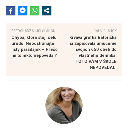
PREDCHÁDZAJÚCI ČLÁNOK
ĎALŠÍ ČLÁNOK
Chyba, ktorá stojí celú
Krvavá grófka Bátorička
úrodu. Neodstraňujte
si zapisovala umučenie
listy paradajok – Prečo
svojich 650 obetí do
mi to nikto nepovedal?
vlastného denníka.
TOTO VÁM V ŠKOLE
NEPOVEDALI