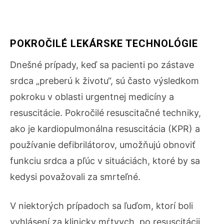
POKROČILÉ LEKÁRSKE TECHNOLÓGIE
Dnešné prípady, keď sa pacienti po zástave
srdca „preberú k životu“, sú často výsledkom
pokroku v oblasti urgentnej medicíny a
resuscitácie. Pokročilé resuscitačné techniky,
ako je kardiopulmonálna resuscitácia (KPR) a
používanie defibrilátorov, umožňujú obnoviť
funkciu srdca a pľúc v situáciách, ktoré by sa
kedysi považovali za smrteľné.
V niektorých prípadoch sa ľuďom, ktorí boli
vyhlásení za klinicky mŕtvych, po resuscitácii