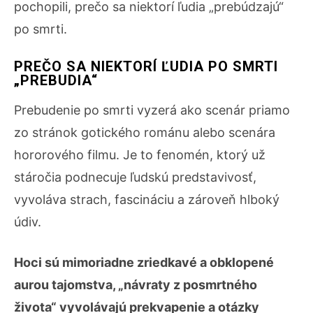
pochopili, prečo sa niektorí ľudia „prebúdzajú“
po smrti.
PREČO SA NIEKTORÍ ĽUDIA PO SMRTI
„PREBUDIA“
Prebudenie po smrti vyzerá ako scenár priamo
zo stránok gotického románu alebo scenára
hororového filmu. Je to fenomén, ktorý už
stáročia podnecuje ľudskú predstavivosť,
vyvoláva strach, fascináciu a zároveň hlboký
údiv.
Hoci sú mimoriadne zriedkavé a obklopené
aurou tajomstva, „návraty z posmrtného
života“ vyvolávajú prekvapenie a otázky