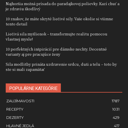
Najhoršia možná prísada do paradajkovej polievky. Kazí chuť a
je zdraviu škodlivý
10 znakov, že máte skryté liečivé sily. Vaše okolie si všimne
tento detail
Liečivá sila myšlienok – transformujte realitu pomocou
vlastnej mysle!
10 perfektných inšpirácií pre dámske nechty. Decentné
varianty aj pre pracujúce ženy
Sila modlitby prináša uzdravenie srdcu, duši a telu – toto by
ste si mali zapamätať
POPULÁRNE KATEGÓRIE
ZAUJÍMAVOSTI
1787
RECEPTY
1031
DEZERTY
429
HLAVNÉ JEDLÁ
417