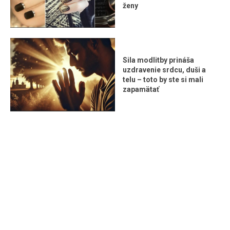
ženy
Sila modlitby prináša
uzdravenie srdcu, duši a
telu – toto by ste si mali
zapamätať