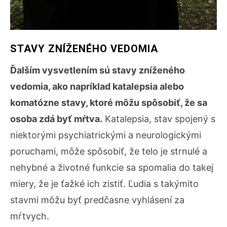
STAVY ZNÍŽENÉHO VEDOMIA
Ďalším vysvetlením sú stavy zníženého
vedomia, ako napríklad katalepsia alebo
komatózne stavy, ktoré môžu spôsobiť, že sa
osoba zdá byť mŕtva.
Katalepsia, stav spojený s
niektorými psychiatrickými a neurologickými
poruchami, môže spôsobiť, že telo je strnulé a
nehybné a životné funkcie sa spomalia do takej
miery, že je ťažké ich zistiť. Ľudia s takýmito
stavmi môžu byť predčasne vyhlásení za
mŕtvych.