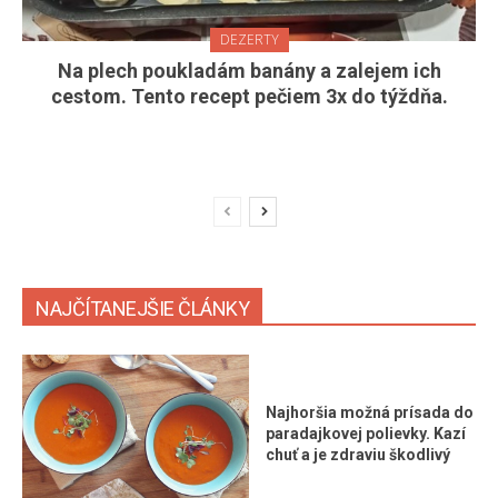
DEZERTY
Na plech poukladám banány a zalejem ich
cestom. Tento recept pečiem 3x do týždňa.
NAJČÍTANEJŠIE ČLÁNKY
Najhoršia možná prísada do
paradajkovej polievky. Kazí
chuť a je zdraviu škodlivý