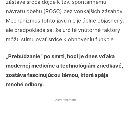
zástave srdca dôjde k tzv. spontánnemu
návratu obehu (ROSC) bez vonkajších zásahov.
Mechanizmus tohto javu nie je úplne objasnený,
ale predpokladá sa, že určité vnútorné faktory
môžu stimulovať srdce k obnoveniu funkcie.
„Prebúdzanie“ po smrti, hoci je dnes vďaka
modernej medicíne a technológiám zriedkavé,
zostáva fascinujúcou témou, ktorá spája
mnohé odbory.
- Advertisement -