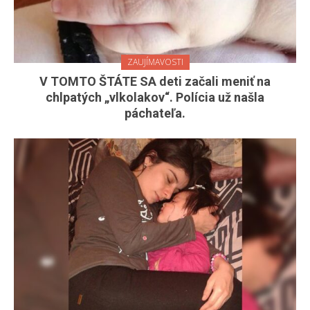
ZAUJÍMAVOSTI
V TOMTO ŠTÁTE SA deti začali meniť na
chlpatých „vlkolakov“. Polícia už našla
páchateľa.