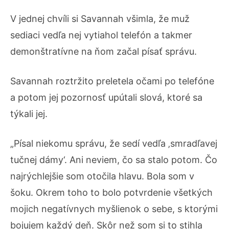
V jednej chvíli si Savannah všimla, že muž
sediaci vedľa nej vytiahol telefón a takmer
demonštratívne na ňom začal písať správu.
Savannah roztržito preletela očami po telefóne
a potom jej pozornosť upútali slová, ktoré sa
týkali jej.
„Písal niekomu správu, že sedí vedľa ‚smradľavej
tučnej dámy‘. Ani neviem, čo sa stalo potom. Čo
najrýchlejšie som otočila hlavu. Bola som v
šoku. Okrem toho to bolo potvrdenie všetkých
mojich negatívnych myšlienok o sebe, s ktorými
bojujem každý deň. Skôr než som si to stihla