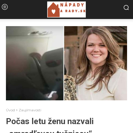
Úvod
Zaujímavosti
Počas letu ženu nazvali