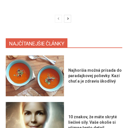
NAJČÍTANEJŠIE ČLÁNKY
Najhoršia možná prísada do
paradajkovej polievky. Kazí
chuť a je zdraviu škodlivý
10 znakov, že máte skryté
liečivé sily. Vaše okolie si
všimne tento detail