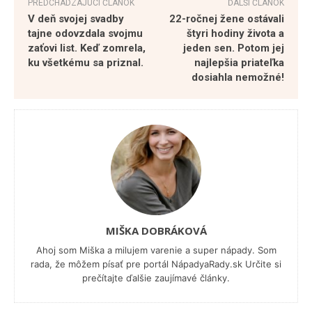
PREDCHÁDZAJÚCI ČLÁNOK
ĎALŠÍ ČLÁNOK
V deň svojej svadby
22-ročnej žene ostávali
tajne odovzdala svojmu
štyri hodiny života a
zaťovi list. Keď zomrela,
jeden sen. Potom jej
ku všetkému sa priznal.
najlepšia priateľka
dosiahla nemožné!
MIŠKA DOBRÁKOVÁ
Ahoj som Miška a milujem varenie a super nápady. Som
rada, že môžem písať pre portál NápadyaRady.sk Určite si
prečítajte ďalšie zaujímavé články.