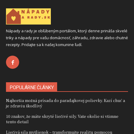
Nápady a rady je obľúbeným portálom, ktorý denne prináša skvelé
triky a nápady pre vašu domácnosť, záhradu, zdravie alebo chutné
recepty. Pridajte sa k našej komunine ľudí.
POPULÁRNE ČLÁNKY
Najhoršia možná prísada do paradajkovej polievky. Kazí chuť a
je zdraviu škodlivý
10 znakov, že máte skryté liečivé sily. Vaše okolie si všimne
tento detail
Liečivá sila myšlienok – transformujte realitu pomocou