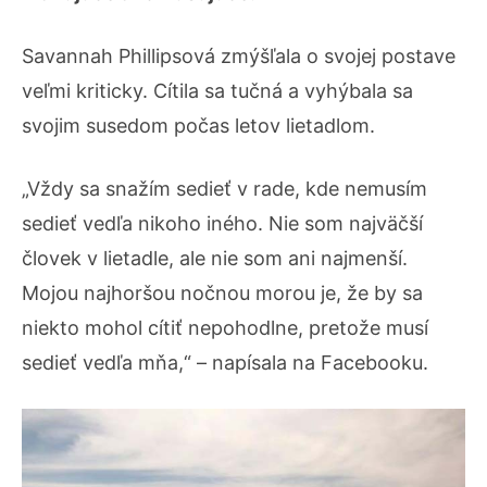
Savannah Phillipsová zmýšľala o svojej postave
veľmi kriticky. Cítila sa tučná a vyhýbala sa
svojim susedom počas letov lietadlom.
„Vždy sa snažím sedieť v rade, kde nemusím
sedieť vedľa nikoho iného. Nie som najväčší
človek v lietadle, ale nie som ani najmenší.
Mojou najhoršou nočnou morou je, že by sa
niekto mohol cítiť nepohodlne, pretože musí
sedieť vedľa mňa,“ – napísala na Facebooku.