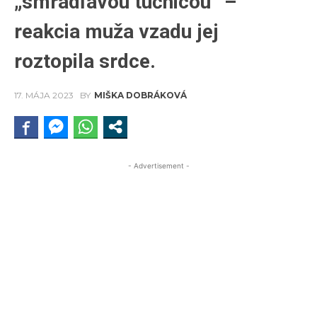
„smradľavou tučnicou“ –
reakcia muža vzadu jej
roztopila srdce.
17. MÁJA 2023
BY
MIŠKA DOBRÁKOVÁ
- Advertisement -