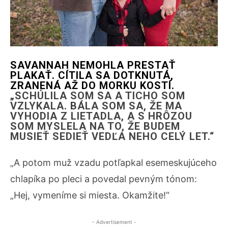
SAVANNAH NEMOHLA PRESTAŤ
PLAKAŤ. CÍTILA SA DOTKNUTÁ,
ZRANENÁ AŽ DO MORKU KOSTÍ.
„SCHÚLILA SOM SA A TICHO SOM
VZLYKALA. BÁLA SOM SA, ŽE MA
VYHODIA Z LIETADLA, A S HRÔZOU
SOM MYSLELA NA TO, ŽE BUDEM
MUSIEŤ SEDIEŤ VEDĽA NEHO CELÝ LET.“
„A potom muž vzadu potľapkal esemeskujúceho
chlapíka po pleci a povedal pevným tónom:
„Hej, vymeníme si miesta. Okamžite!“
- Advertisement -