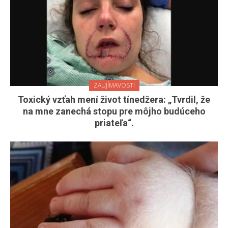
ZAUJÍMAVOSTI
Toxický vzťah mení život tínedžera: „Tvrdil, že
na mne zanechá stopu pre môjho budúceho
priateľa“.