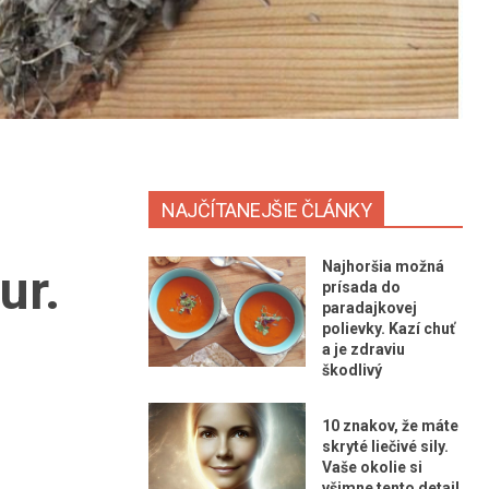
NAJČÍTANEJŠIE ČLÁNKY
Najhoršia možná
ur.
prísada do
paradajkovej
polievky. Kazí chuť
a je zdraviu
škodlivý
10 znakov, že máte
skryté liečivé sily.
Vaše okolie si
všimne tento detail