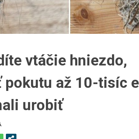
íte vtáčie hniezdo,
pokutu až 10-tisíc e
ali urobiť
Á