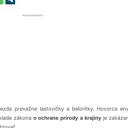
- Advertisement -
iezda prevažne lastovičky a belorítky. Hovorca env
áklade zákona
o ochrane prírody a krajiny
je zakáza
dzovať.