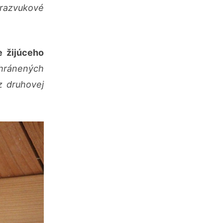
razvukové
e žijúceho
chránených
z druhovej