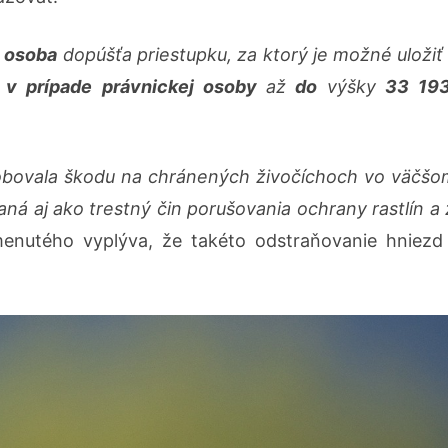
á osoba
dopúšťa priestupku, za ktorý je možné uloži
,
v prípade právnickej osoby
až
do
výšky
33 193
ôsobovala škodu na chránených živočíchoch vo väčšo
aná aj ako trestný čin porušovania ochrany rastlín a
enutého vyplýva, že takéto odstraňovanie hniez