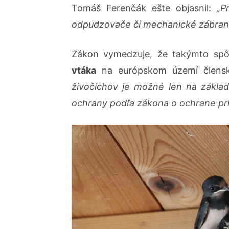
Tomáš Ferenčák ešte objasnil:
„P
odpudzovače či mechanické zábran
Zákon vymedzuje, že takýmto sp
vtáka
na európskom území člensk
živočíchov je možné len na zákla
ochrany podľa zákona o ochrane prír