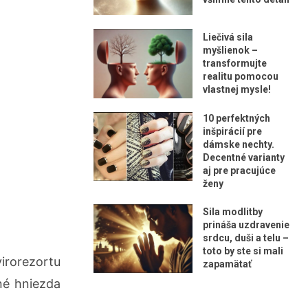
Liečivá sila
myšlienok –
transformujte
realitu pomocou
vlastnej mysle!
10 perfektných
inšpirácií pre
dámske nechty.
Decentné varianty
aj pre pracujúce
ženy
Sila modlitby
prináša uzdravenie
srdcu, duši a telu –
toto by ste si mali
irorezortu
zapamätať
né hniezda