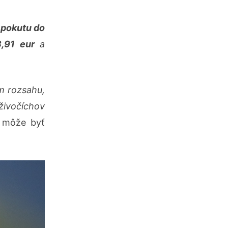
ť
pokutu do
,91 eur
a
m rozsahu,
 živočíchov
d môže byť