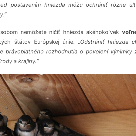
red postavením hniezda môžu ochrániť rôzne ult
y.“
ôsobom nemôžete ničiť hniezda akéhokoľvek
voľn
ých štátov Európskej únie.
„Odstrániť hniezda 
de právoplatného rozhodnutia o povolení výnimky 
ody a krajiny.“