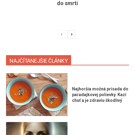
do smrti
NAJČÍTANEJŠIE ČLÁNKY
Najhoršia možná prísada do
paradajkovej polievky. Kazí
chuť a je zdraviu škodlivý