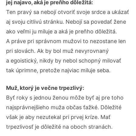
jej najavo, aká je preňho dôležitá:
Ten pravý sa nebojí otvoriť svoje srdce a ukázať
aj svoju citlivú stránku. Nebojí sa povedať žene
ako veľmi ju miluje a aká je preňho dôležitá.
A práve pri správnom mužovi to nezostane len
pri slovách. Ak by bol muž nevyrovnaný
a egoistický, nikdy by nebol schopný milovať
tak úprimne, pretože najviac miluje seba.
Muž, ktorý je večne trpezlivý:
Byť roky s jednou ženou môže byť aj pre toho
najsprávnejšieho muža občas ťažké. Dôležité
však je aby nezutekal pri prvej kríze. Mať
trpezlivosť je dôležité na oboch stranách.