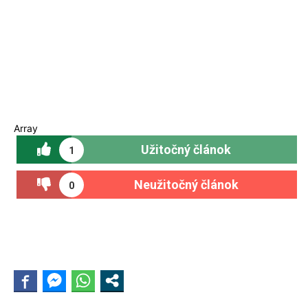
Array
Užitočný článok
1
Neužitočný článok
0