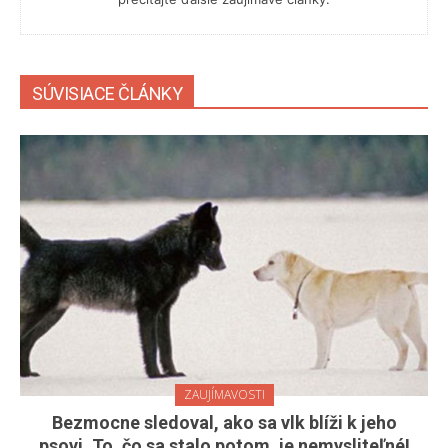
SÚVISIACE ČLÁNKY
ZAUJÍMAVOSTI
Bezmocne sledoval, ako sa vlk blíži k jeho
psovi. To, čo sa stalo potom, je nemysliteľné!