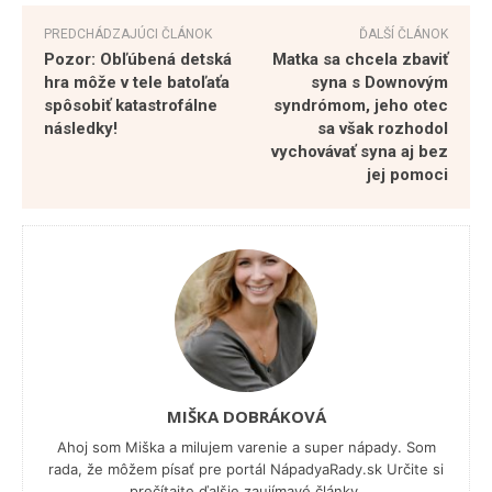
PREDCHÁDZAJÚCI ČLÁNOK
ĎALŠÍ ČLÁNOK
Pozor: Obľúbená detská
Matka sa chcela zbaviť
hra môže v tele batoľaťa
syna s Downovým
spôsobiť katastrofálne
syndrómom, jeho otec
následky!
sa však rozhodol
vychovávať syna aj bez
jej pomoci
MIŠKA DOBRÁKOVÁ
Ahoj som Miška a milujem varenie a super nápady. Som
rada, že môžem písať pre portál NápadyaRady.sk Určite si
prečítajte ďalšie zaujímavé články.