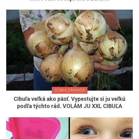
DOM A ZÁHRADA
CIbuľa veľká ako päsť. Vypestujte si ju veľkú
podľa týchto rád. VOLÁM JU XXL CIBUĽA