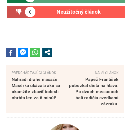
Neužitočný článok
0
PREDCHÁDZAJÚCI ČLÁNOK
ĎALŠÍ ČLÁNOK
Nahradí drahé masáže.
Pápež František
Masérka ukázala ako sa
pobozkal dieťa na hlavu.
okamžite zbaviť bolesti
Po dvoch mesiacoch
chrbta len za 6 minút!
boli rodičia svedkami
zázraku.