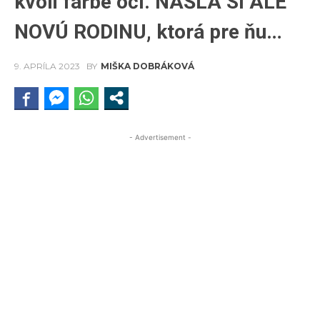
kvôli farbe očí. NAŠLA SI ALE
NOVÚ RODINU, ktorá pre ňu…
9. APRÍLA 2023
BY
MIŠKA DOBRÁKOVÁ
- Advertisement -