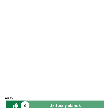
Array
Užitočný článok
0