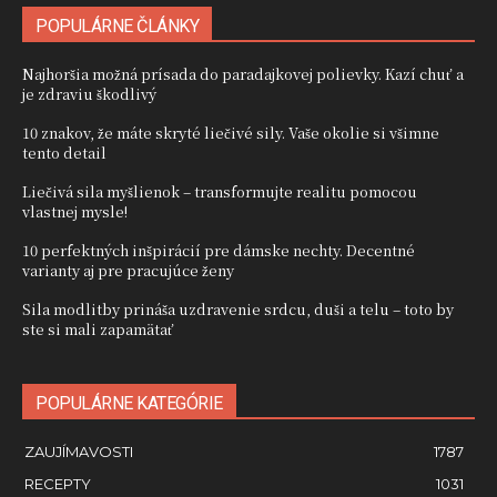
POPULÁRNE ČLÁNKY
Najhoršia možná prísada do paradajkovej polievky. Kazí chuť a
je zdraviu škodlivý
10 znakov, že máte skryté liečivé sily. Vaše okolie si všimne
tento detail
Liečivá sila myšlienok – transformujte realitu pomocou
vlastnej mysle!
10 perfektných inšpirácií pre dámske nechty. Decentné
varianty aj pre pracujúce ženy
Sila modlitby prináša uzdravenie srdcu, duši a telu – toto by
ste si mali zapamätať
POPULÁRNE KATEGÓRIE
ZAUJÍMAVOSTI
1787
RECEPTY
1031