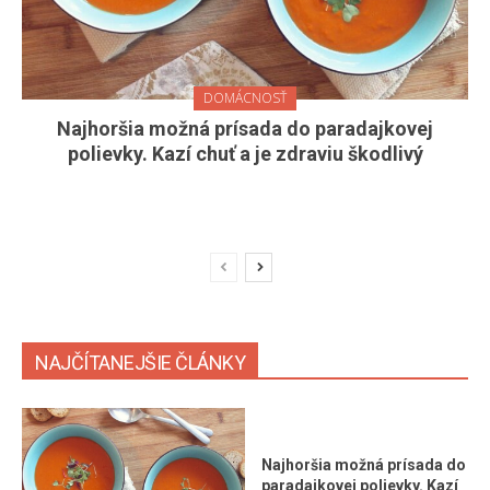
DOMÁCNOSŤ
Najhoršia možná prísada do paradajkovej
polievky. Kazí chuť a je zdraviu škodlivý
NAJČÍTANEJŠIE ČLÁNKY
Najhoršia možná prísada do
paradajkovej polievky. Kazí