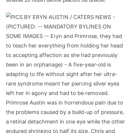
strávila 16 hodín denne plačom od bolesti.