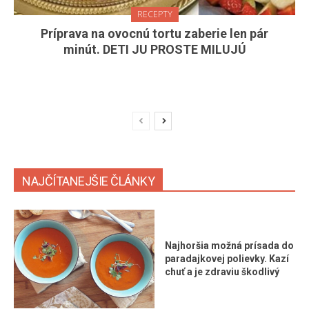
RECEPTY
Príprava na ovocnú tortu zaberie len pár
minút. DETI JU PROSTE MILUJÚ
NAJČÍTANEJŠIE ČLÁNKY
Najhoršia možná prísada do
paradajkovej polievky. Kazí
chuť a je zdraviu škodlivý