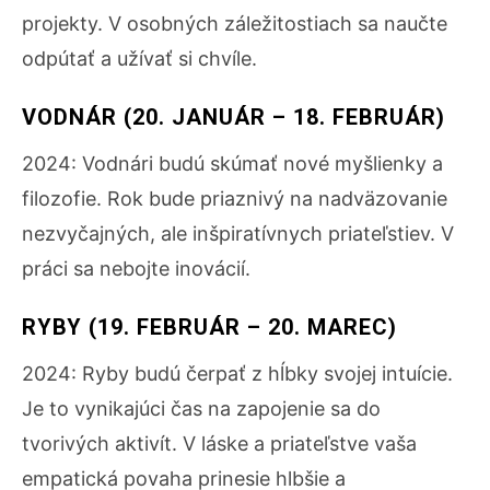
projekty. V osobných záležitostiach sa naučte
odpútať a užívať si chvíle.
VODNÁR (20. JANUÁR – 18. FEBRUÁR)
2024: Vodnári budú skúmať nové myšlienky a
filozofie. Rok bude priaznivý na nadväzovanie
nezvyčajných, ale inšpiratívnych priateľstiev. V
práci sa nebojte inovácií.
RYBY (19. FEBRUÁR – 20. MAREC)
2024: Ryby budú čerpať z hĺbky svojej intuície.
Je to vynikajúci čas na zapojenie sa do
tvorivých aktivít. V láske a priateľstve vaša
empatická povaha prinesie hlbšie a