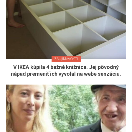
ZAUJÍMAVOSTI
V IKEA kúpila 4 bežné knižnice. Jej pôvodný
nápad premeniť ich vyvolal na webe senzáciu.