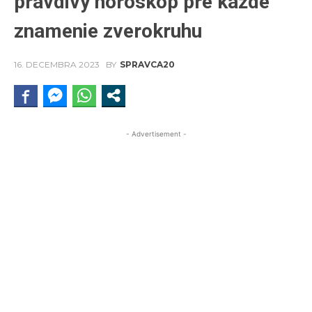
pravdivý horoskop pre každé
znamenie zverokruhu
16. DECEMBRA 2023
BY
SPRAVCA20
- Advertisement -