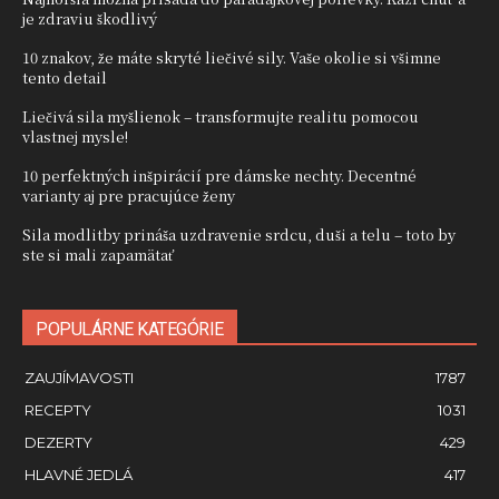
je zdraviu škodlivý
10 znakov, že máte skryté liečivé sily. Vaše okolie si všimne
tento detail
Liečivá sila myšlienok – transformujte realitu pomocou
vlastnej mysle!
10 perfektných inšpirácií pre dámske nechty. Decentné
varianty aj pre pracujúce ženy
Sila modlitby prináša uzdravenie srdcu, duši a telu – toto by
ste si mali zapamätať
POPULÁRNE KATEGÓRIE
ZAUJÍMAVOSTI
1787
RECEPTY
1031
DEZERTY
429
HLAVNÉ JEDLÁ
417