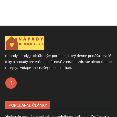
Nápady a rady je obľúbeným portálom, ktorý denne prináša skvelé
triky a nápady pre vašu domácnosť, záhradu, zdravie alebo chutné
recepty. Pridajte sa k našej komunine ľudí.
POPULÁRNE ČLÁNKY
Najhoršia možná prísada do paradajkovej polievky. Kazí chuť a