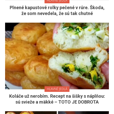
HLAVNÉ JEDLÁ
Plnené kapustové rolky pečené v rúre. Škoda,
že som nevedela, že sú tak chutné
HLAVNÉ JEDLÁ
Koláče už nerobím. Recept na šišky s náplňou:
sú svieže a mäkké – TOTO JE DOBROTA