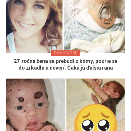
ZAUJÍMAVOSTI
27-ročná žena sa prebudí z kómy, pozrie sa
do zrkadla a neverí. Čaká ju ďalšia rana