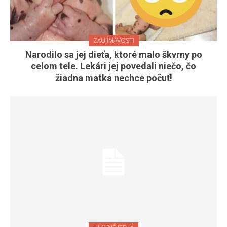
ZAUJÍMAVOSTI
Narodilo sa jej dieťa, ktoré malo škvrny po
celom tele. Lekári jej povedali niečo, čo
žiadna matka nechce počuť!