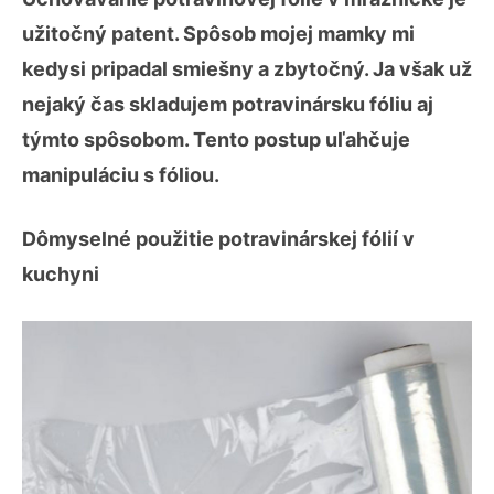
užitočný patent. Spôsob mojej mamky mi
kedysi pripadal smiešny a zbytočný. Ja však už
nejaký čas skladujem potravinársku fóliu aj
týmto spôsobom. Tento postup uľahčuje
manipuláciu s fóliou.
Dômyselné použitie potravinárskej fólií v
kuchyni