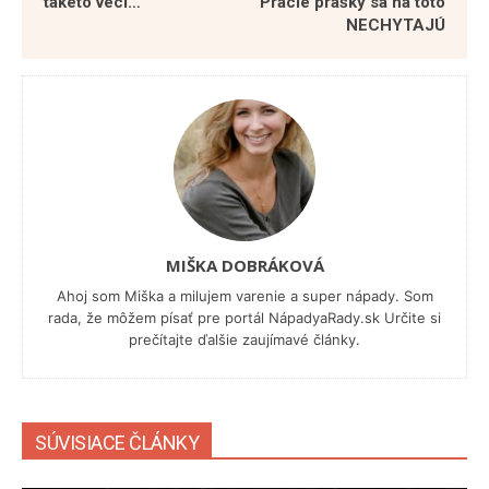
takéto veci…
Pracie prášky sa na toto
NECHYTAJÚ
MIŠKA DOBRÁKOVÁ
Ahoj som Miška a milujem varenie a super nápady. Som
rada, že môžem písať pre portál NápadyaRady.sk Určite si
prečítajte ďalšie zaujímavé články.
SÚVISIACE ČLÁNKY