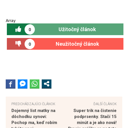
Array
Užitočný článok
0
Neužitočný článok
0
PREDCHÁDZAJÚCI ČLÁNOK
ĎALŠÍ ČLÁNOK
Dojemný list matky na
Super trik na čistenie
dôchodku synovi:
podprsenky. Stačí 15
Pochop ma, keď robím
minút a je ako nová!