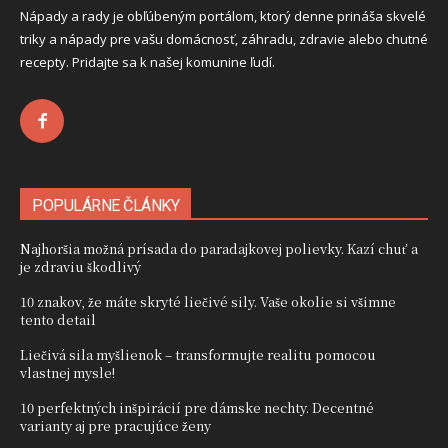
Nápady a rady je obľúbeným portálom, ktorý denne prináša skvelé
triky a nápady pre vašu domácnosť, záhradu, zdravie alebo chutné
recepty. Pridajte sa k našej komunine ľudí.
POPULÁRNE ČLÁNKY
Najhoršia možná prísada do paradajkovej polievky. Kazí chuť a
je zdraviu škodlivý
10 znakov, že máte skryté liečivé sily. Vaše okolie si všimne
tento detail
Liečivá sila myšlienok – transformujte realitu pomocou
vlastnej mysle!
10 perfektných inšpirácií pre dámske nechty. Decentné
varianty aj pre pracujúce ženy