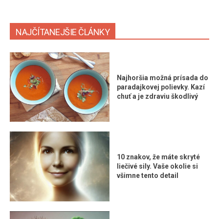
NAJČÍTANEJŠIE ČLÁNKY
Najhoršia možná prísada do
paradajkovej polievky. Kazí
chuť a je zdraviu škodlivý
10 znakov, že máte skryté
liečivé sily. Vaše okolie si
všimne tento detail