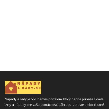
Nápady a rady je obľúbeným portálom, ktorý denne prináša skvelé
triky a nápady pre vašu domácnosť, záhradu, zdravie alebo chutné