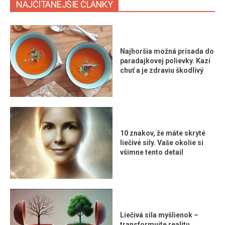
NAJČÍTANEJŠIE ČLÁNKY
Najhoršia možná prísada do
paradajkovej polievky. Kazí
chuť a je zdraviu škodlivý
10 znakov, že máte skryté
liečivé sily. Vaše okolie si
všimne tento detail
Liečivá sila myšlienok –
transformujte realitu