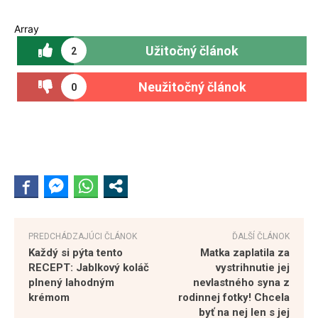
Array
Užitočný článok
2
Neužitočný článok
0
PREDCHÁDZAJÚCI ČLÁNOK
ĎALŠÍ ČLÁNOK
Každý si pýta tento
Matka zaplatila za
RECEPT: Jablkový koláč
vystrihnutie jej
plnený lahodným
nevlastného syna z
krémom
rodinnej fotky! Chcela
byť na nej len s jej