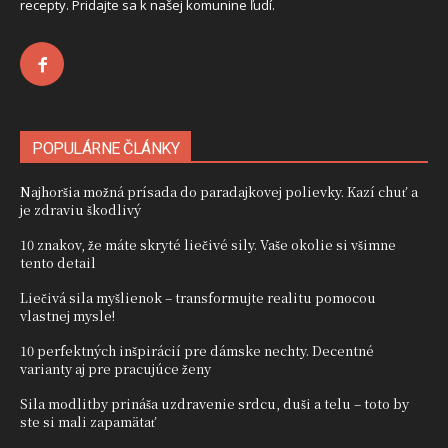
recepty. Pridajte sa k našej komunine ľudí.
POPULÁRNE ČLÁNKY
Najhoršia možná prísada do paradajkovej polievky. Kazí chuť a
je zdraviu škodlivý
10 znakov, že máte skryté liečivé sily. Vaše okolie si všimne
tento detail
Liečivá sila myšlienok – transformujte realitu pomocou
vlastnej mysle!
10 perfektných inšpirácií pre dámske nechty. Decentné
varianty aj pre pracujúce ženy
Sila modlitby prináša uzdravenie srdcu, duši a telu – toto by
ste si mali zapamätať