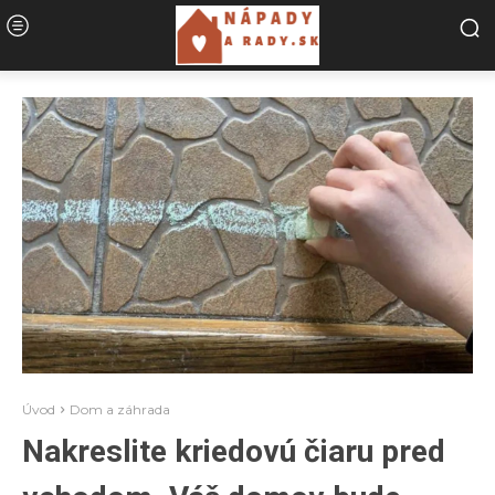
Úvod
Dom a záhrada
Nakreslite kriedovú čiaru pred