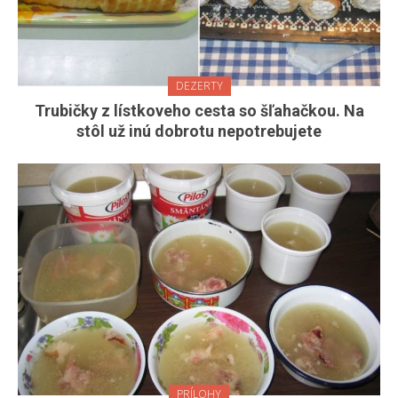
DEZERTY
Trubičky z lístkoveho cesta so šľahačkou. Na
stôl už inú dobrotu nepotrebujete
PRÍLOHY