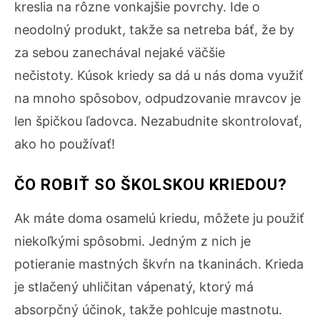
kreslia na rôzne vonkajšie povrchy. Ide o
neodolný produkt, takže sa netreba báť, že by
za sebou zanechával nejaké väčšie
nečistoty. Kúsok kriedy sa dá u nás doma využiť
na mnoho spôsobov, odpudzovanie mravcov je
len špičkou ľadovca. Nezabudnite skontrolovať,
ako ho používať!
ČO ROBIŤ SO ŠKOLSKOU KRIEDOU?
Ak máte doma osamelú kriedu, môžete ju použiť
niekoľkými spôsobmi. Jedným z nich je
potieranie mastných škvŕn na tkaninách. Krieda
je stlačený uhličitan vápenatý, ktorý má
absorpčný účinok, takže pohlcuje mastnotu.