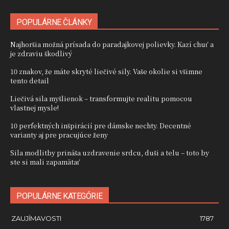
POPULÁRNE ČLÁNKY
Najhoršia možná prísada do paradajkovej polievky. Kazí chuť a
je zdraviu škodlivý
10 znakov, že máte skryté liečivé sily. Vaše okolie si všimne
tento detail
Liečivá sila myšlienok – transformujte realitu pomocou
vlastnej mysle!
10 perfektných inšpirácií pre dámske nechty. Decentné
varianty aj pre pracujúce ženy
Sila modlitby prináša uzdravenie srdcu, duši a telu – toto by
ste si mali zapamätať
POPULÁRNE KATEGÓRIE
ZAUJÍMAVOSTI
1787