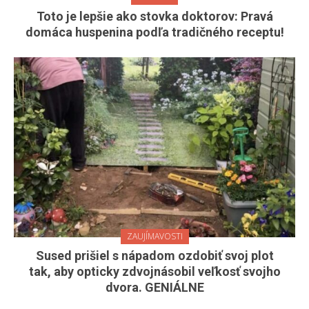
Toto je lepšie ako stovka doktorov: Pravá
domáca huspenina podľa tradičného receptu!
ZAUJÍMAVOSTI
Sused prišiel s nápadom ozdobiť svoj plot
tak, aby opticky zdvojnásobil veľkosť svojho
dvora. GENIÁLNE