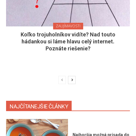
ZAUJÍMAVOSTI
Koľko trojuholníkov vidíte? Nad touto
hádankou si láme hlavu celý internet.
Poznáte riešenie?
NAJČÍTANEJŠIE ČLÁNKY
Najhoršia možná prísada do